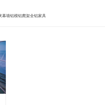
伏幕墙
铝模
铝爬架
全铝家具