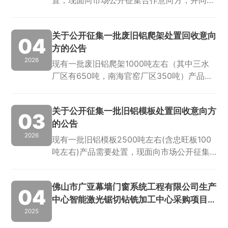
接收各方报价。为便于意向方充分了解项目情
况，我们已详附相关图片供参考，同时支持意
关于公开征集一批废旧铝爬架处置回收意向
向方前往现场实地考察。特别说明1、本次处
04
方的公告
置...
2026
现有一批废旧铝爬架1000吨左右（其中三水
厂区有650吨，南海官窑厂区350吨）产品需
要处置，现面向市场公开征集合作意向方，并
同步接收各方报价。为便于意向方充分了解项
关于公开征集一批旧铝模板处置回收意向方
目情况，我们已详附相关图片供参考，同时...
03
的公告
2026
现有一批旧铝模板2500吨左右(含忠旺板100
吨左右)产品需要处置，现面向市场公开征集
合作意向方，并同步接收各方报价。为便于意
向方充分了解项目情况，我们已详附相关图片
佛山市广亚幕墙门窗系统工程有限公司生产
供参考，同时支持意向方前往现场实地考察...
04
中心智能激光锯切钻铣加工中心采购项目评
审结果公告
2025