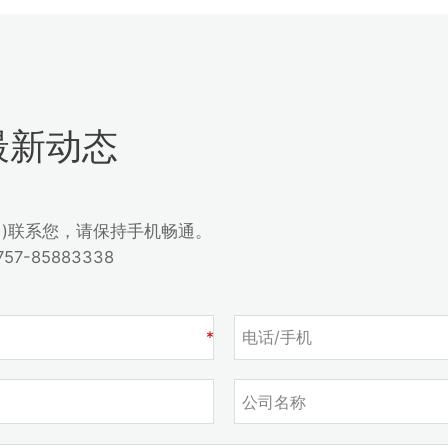
最新动态
日)联系您，请保持手机畅通。
-85883338