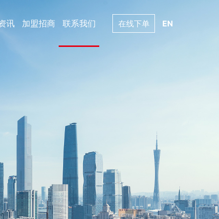
资讯
加盟招商
联系我们
在线下单
EN