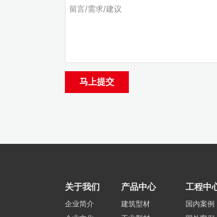
关于我们
产品中心
工程中
企业简介
建筑型材
国内案例