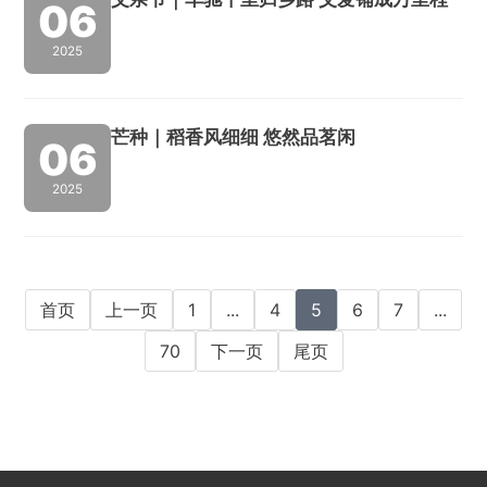
略布局，逐步推出系列高性能、高附加值的工
06
业铝...
2025
芒种｜稻香风细细 悠然品茗闲
06
2025
首页
上一页
1
...
4
5
6
7
...
70
下一页
尾页