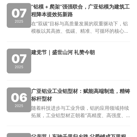
“铝模 + 爬架”强强联合，广亚铝模为建筑工
07
程降本提效拓新路
2025
在“双碳”目标与高质量发展的双重驱动下，铝
模板以其高效、低碳、精准、可循环的核心优
势，成为建筑工业化转型的关键载体。作为知
识城广亚集团旗下专注于建筑铝模领域的核心
建党节｜盛世山河 礼赞今朝
企业，佛山市广亚铝模科技有限公司（以下
07
简...
2025
广亚铝业工业铝型材：赋能高端制造，精铸
06
标杆型材
2025
随着科技进步与工业升级，铝的应用领域持续
拓展，工业铝型材正朝着“高精度、高强度、
多功能”方向快速发展。在知识城集团的深度
指导与全方位赋能下，广亚铝业以前瞻性的战
父亲节｜车驰千里归乡路 父爱铺成万里程