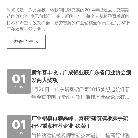
时光飞逝，岁月如梭。转眼间忙碌充实的2014年已过去，充满期
待的2015年也已向我们走来，新的一年，每个人都将孕育着新的
目标和希望，孜孜不倦、勤劳智慧的广亚铝模全体员工在1月30日
下午欢聚一堂，共...
查看详情 ﹥
新年喜丰收，广成铝业获广东省门业协会颁
01
发两大奖项
2015
1月20日，广东居室铝门窗2015梦想起航迎新
年会暨中国（华南）铝门窗技术升级论坛在佛
山市嘉思高酒店成功举行，本次盛会由广东省
门业协会、亚太传媒、腾讯网·亚太家居携手
广亚铝模再攀高峰，喜获“建筑模板脚手架
主办，旨在探讨广东居室铝门窗的转型...
01
行业重点推荐企业”殊荣！
2015
为推动建筑模板脚手架技术进步，提高行业整