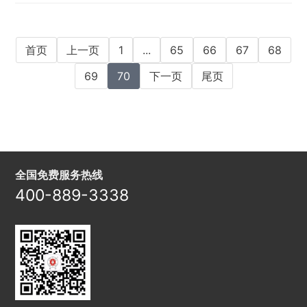
为了展现公司崭新的面貌，他们认真细心地为
道路标识、护栏翻身，令厂区环境焕然一新。
...
首页
上一页
1
...
65
66
67
68
69
70
下一页
尾页
全国免费服务热线
400-889-3338