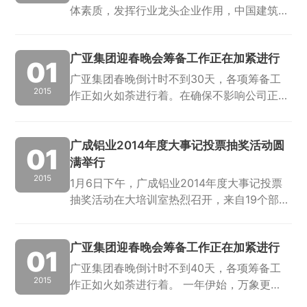
体素质，发挥行业龙头企业作用，中国建筑金
属结构协会建筑模板脚手架委员会于2015年1
月20日在海南省海口市成功召开了“2014年全
广亚集团迎春晚会筹备工作正在加紧进行
国工程建设模板脚手架行业年会”，广...
01
广亚集团春晚倒计时不到30天，各项筹备工
2015
作正如火如荼进行着。在确保不影响公司正常
生产的前提下，参演者也在加紧进行节目排
练，努力丰富完善节目细节。演者热情高涨，
积极认真地对待每次排练，抓紧时间掌握舞蹈
广成铝业2014年度大事记投票抽奖活动圆
01
要领...
满举行
2015
1月6日下午，广成铝业2014年度大事记投票
抽奖活动在大培训室热烈召开，来自19个部
门/车间共25名员工代表出席担任了抽奖嘉
宾。会上，主持人用PPT展示了得票率最高的
广亚集团迎春晚会筹备工作正在加紧进行
十件广成铝业年度大事，中途穿插问答...
01
广亚集团春晚倒计时不到40天，各项筹备工
2015
作正如火如荼进行着。 一年伊始，万象更
新，杂工班的同事早已默默开展他们的工作。