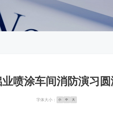
铝业喷涂车间消防演习圆
字体大小：
小
中
大