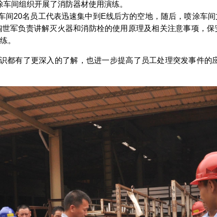
涂车间组织开展了消防器材使用演练
。
间20名员工代表迅速集中到E线后
方的空地，随后，喷涂车间
陶世军负责讲解灭火器和消防栓的使用
原理及相关注意事项，保
演练。
识都有了更深入的了解，也进一步
提高了员工处理突发事件的